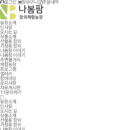
로그인
장바구니
주문내역
농장소개
인사말
오시는 길
상품소개
선물용 참외
가정용 참외
나봄팜 이야기
나봄팜 이야기
주변볼거리
체험농장
프로그램
갤러리
참여마당
공지사항
자유게시판
1:1문의하기
농장소개
인사말
오시는 길
상품소개
선물용 참외
가정용 참외
나봄팜 이야기