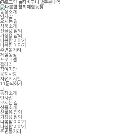
로그인
장바구니
주문내역
농장소개
인사말
오시는 길
상품소개
선물용 참외
가정용 참외
나봄팜 이야기
나봄팜 이야기
주변볼거리
체험농장
프로그램
갤러리
참여마당
공지사항
자유게시판
1:1문의하기
농장소개
인사말
오시는 길
상품소개
선물용 참외
가정용 참외
나봄팜 이야기
나봄팜 이야기
주변볼거리