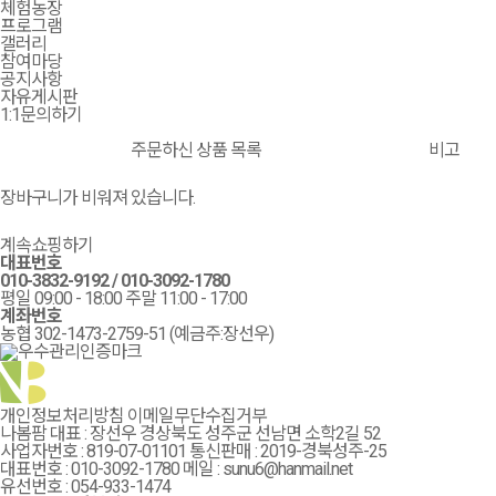
체험농장
프로그램
갤러리
참여마당
공지사항
자유게시판
1:1문의하기
주문하신 상품 목록
비고
장바구니가 비워져 있습니다.
계속쇼핑하기
대표번호
010-3832-9192
/
010-3092-1780
평일 09:00 - 18:00 주말 11:00 - 17:00
계좌번호
농협 302-1473-2759-51 (예금주:장선우)
개인정보처리방침
이메일무단수집거부
나봄팜 대표 : 장선우
경상북도 성주군 선남면 소학2길 52
사업자번호 : 819-07-01101
통신판매 : 2019-경북성주-25
대표번호 : 010-3092-1780
메일 : sunu6@hanmail.net
유선번호 : 054-933-1474