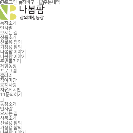
로그인
장바구니
주문내역
농장소개
인사말
오시는 길
상품소개
선물용 참외
가정용 참외
나봄팜 이야기
나봄팜 이야기
주변볼거리
체험농장
프로그램
갤러리
참여마당
공지사항
자유게시판
1:1문의하기
농장소개
인사말
오시는 길
상품소개
선물용 참외
가정용 참외
나봄팜 이야기