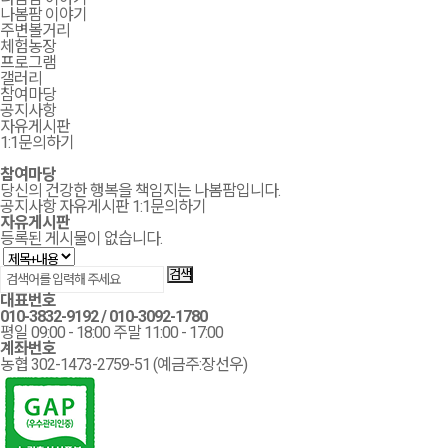
나봄팜 이야기
주변볼거리
체험농장
프로그램
갤러리
참여마당
공지사항
자유게시판
1:1문의하기
참여마당
당신의 건강한 행복을 책임지는 나봄팜입니다.
공지사항
자유게시판
1:1문의하기
자유게시판
등록된 게시물이 없습니다.
대표번호
010-3832-9192
/
010-3092-1780
평일 09:00 - 18:00 주말 11:00 - 17:00
계좌번호
농협 302-1473-2759-51 (예금주:장선우)