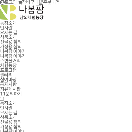
로그인
장바구니
주문내역
농장소개
인사말
오시는 길
상품소개
선물용 참외
가정용 참외
나봄팜 이야기
나봄팜 이야기
주변볼거리
체험농장
프로그램
갤러리
참여마당
공지사항
자유게시판
1:1문의하기
농장소개
인사말
오시는 길
상품소개
선물용 참외
가정용 참외
나봄팜 이야기