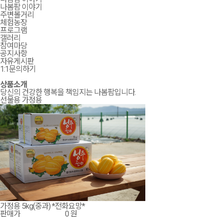
나봄팜 이야기
주변볼거리
체험농장
프로그램
갤러리
참여마당
공지사항
자유게시판
1:1문의하기
상품소개
당신의 건강한 행복을 책임지는 나봄팜입니다.
선물용
가정용
가정용 5kg(중과) *전화요망*
판매가
0 원