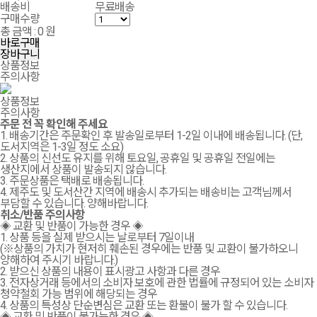
배송비
무료배송
구매수량
총 금액 :
0 원
바로구매
장바구니
상품정보
주의사항
상품정보
주의사항
주문 전 꼭 확인해 주세요
1. 배송기간은 주문확인 후 발송일로부터 1-2일 이내에 배송됩니다. (단,
도서지역은 1-3일 정도 소요)
2. 상품의 신선도 유지를 위해 토요일, 공휴일 및 공휴일 전일에는
생산지에서 상품이 발송되지 않습니다.
3. 주문상품은 택배로 배송됩니다.
4. 제주도 및 도서산간 지역에 배송시 추가되는 배송비는 고객님께서
부담할 수 있습니다. 양해바랍니다.
취소/반품 주의사항
◈ 교환 및 반품이 가능한 경우 ◈
1. 상품 등을 실제 받으시는 날로부터 7일이내
(※상품의 가치가 현저히 훼손된 경우에는 반품 및 교환이 불가하오니
양해하여 주시기 바랍니다.)
2. 받으신 상품의 내용이 표시광고 사항과 다른 경우
3. 전자상거래 등에서의 소비자 보호에 관한 법률에 규정되어 있는 소비자
청약철회 가능 범위에 해당되는 경우
4. 상품의 특성상 단순변심은 교환 또는 환불이 불가 할 수 있습니다.
◈ 교환 및 반품이 불가능한 경우 ◈