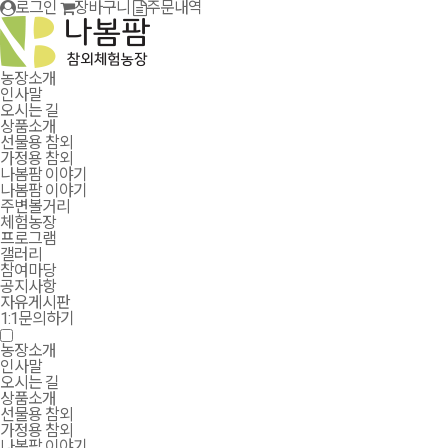
로그인
장바구니
주문내역
농장소개
인사말
오시는 길
상품소개
선물용 참외
가정용 참외
나봄팜 이야기
나봄팜 이야기
주변볼거리
체험농장
프로그램
갤러리
참여마당
공지사항
자유게시판
1:1문의하기
농장소개
인사말
오시는 길
상품소개
선물용 참외
가정용 참외
나봄팜 이야기