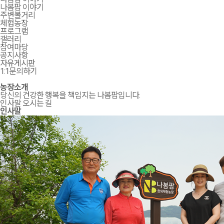
나봄팜 이야기
주변볼거리
체험농장
프로그램
갤러리
참여마당
공지사항
자유게시판
1:1문의하기
농장소개
당신의 건강한 행복을 책임지는 나봄팜입니다.
인사말
오시는 길
인사말