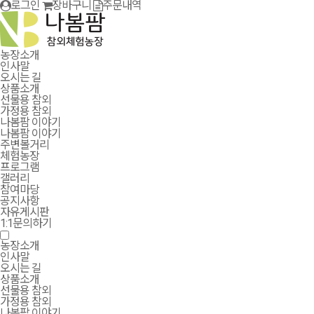
로그인
장바구니
주문내역
농장소개
인사말
오시는 길
상품소개
선물용 참외
가정용 참외
나봄팜 이야기
나봄팜 이야기
주변볼거리
체험농장
프로그램
갤러리
참여마당
공지사항
자유게시판
1:1문의하기
농장소개
인사말
오시는 길
상품소개
선물용 참외
가정용 참외
나봄팜 이야기