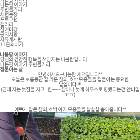
나봄팜 이야기
주변볼거리
체험농장
프로그램
갤러리
참여마당
공지사항
자유게시판
1:1문의하기
나봄팜 이야기
당신의 건강한 행복을 책임지는 나봄팜입니다.
나봄팜 이야기
주변볼거리
접붙이는 날
안녕하세요~나봄팜 새댁입니다^^
오늘은 보름동안 잘 키운 참외, 호박 모종들을 접붙이는 중요한
날입니다!!!!
(근데 저는 늦잠을 자고.....한~~~참이나 늦게 하우스로 향했다는건 안비밀
ㅠㅠ)
예쁘게 잘큰 참외, 호박 아가 모종들을 살살살 뽑아줍니다^^